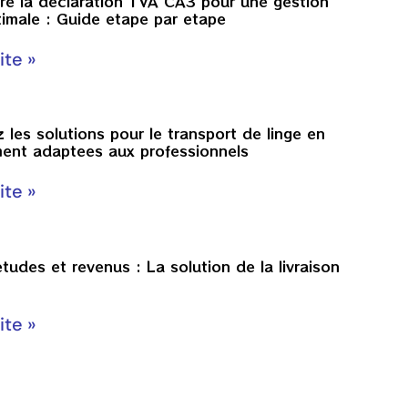
e la declaration TVA CA3 pour une gestion
timale : Guide etape par etape
ite »
les solutions pour le transport de linge en
ment adaptees aux professionnels
ite »
etudes et revenus : La solution de la livraison
ite »