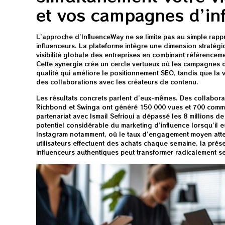
et vos campagnes d’in
L’approche d’InfluenceWay ne se limite pas au simple rap
influenceurs. La plateforme intègre une dimension stratégi
visibilité globale des entreprises en combinant référenceme
Cette synergie crée un cercle vertueux où les campagnes 
qualité qui améliore le positionnement SEO, tandis que la vi
des collaborations avec les créateurs de contenu.
Les résultats concrets parlent d’eux-mêmes. Des collabora
Richbond et Swinga ont généré 150 000 vues et 700 comme
partenariat avec Ismail Sefrioui a dépassé les 8 millions de 
potentiel considérable du marketing d’influence lorsqu’il e
Instagram notamment, où le taux d’engagement moyen atte
utilisateurs effectuent des achats chaque semaine, la pré
influenceurs authentiques peut transformer radicalement 