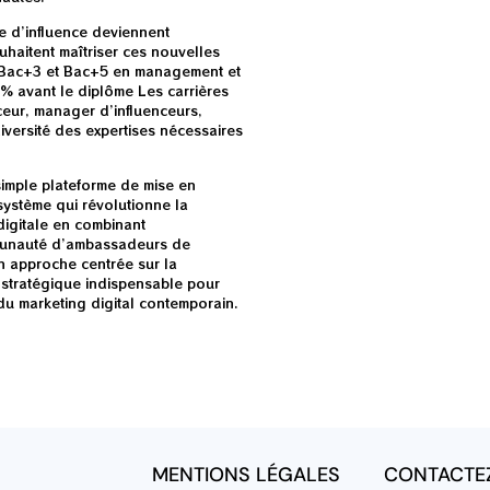
ie d’influence deviennent
haitent maîtriser ces nouvelles
 Bac+3 et Bac+5 en management et
 % avant le diplôme Les carrières
ceur, manager d’influenceurs,
iversité des expertises nécessaires
simple plateforme de mise en
système qui révolutionne la
digitale en combinant
mmunauté d’ambassadeurs de
n approche centrée sur la
stratégique indispensable pour
 du marketing digital contemporain.
MENTIONS LÉGALES
CONTACTE