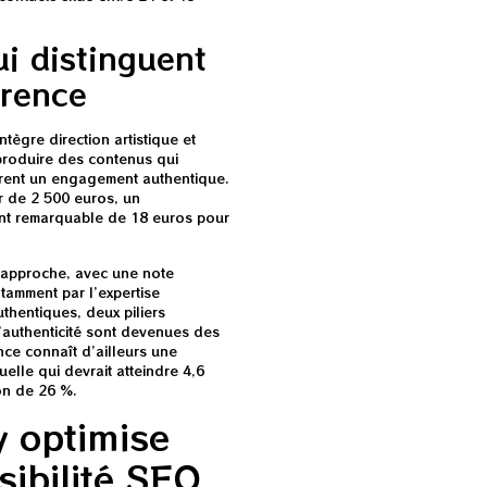
ui distinguent
rrence
ègre direction artistique et
 produire des contenus qui
rent un engagement authentique.
r de 2 500 euros, un
ent remarquable de 18 euros pour
te approche, avec une note
otamment par l’expertise
uthentiques, deux piliers
’authenticité sont devenues des
nce connaît d’ailleurs une
uelle qui devrait atteindre 4,6
ion de 26 %.
 optimise
sibilité SEO