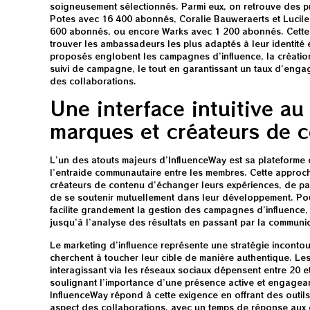
soigneusement sélectionnés. Parmi eux, on retrouve des pr
Potes avec 16 400 abonnés, Coralie Bauweraerts et Lucil
600 abonnés, ou encore Warks avec 1 200 abonnés. Cette 
trouver les ambassadeurs les plus adaptés à leur identité e
proposés englobent les campagnes d’influence, la créatio
suivi de campagne, le tout en garantissant un taux d’enga
des collaborations.
Une interface intuitive au
marques et créateurs de 
L’un des atouts majeurs d’InfluenceWay est sa plateforme c
l’entraide communautaire entre les membres. Cette approc
créateurs de contenu d’échanger leurs expériences, de pa
de se soutenir mutuellement dans leur développement. Pour 
facilite grandement la gestion des campagnes d’influence,
jusqu’à l’analyse des résultats en passant par la communic
Le marketing d’influence représente une stratégie inconto
cherchent à toucher leur cible de manière authentique. Le
interagissant via les réseaux sociaux dépensent entre 20 e
soulignant l’importance d’une présence active et engagean
InfluenceWay répond à cette exigence en offrant des outil
aspect des collaborations, avec un temps de réponse aux c