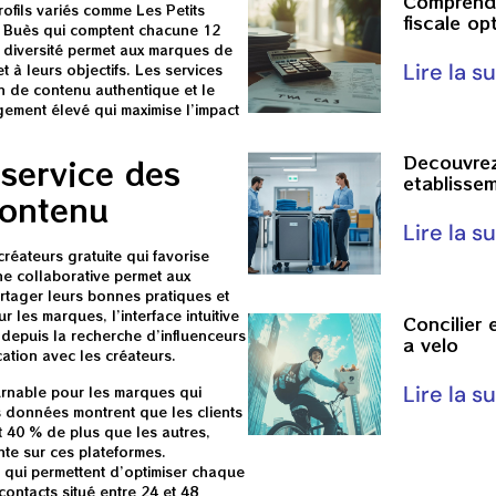
Comprendr
ofils variés comme Les Petits
fiscale op
e Buès qui comptent chacune 12
diversité permet aux marques de
Lire la su
t à leurs objectifs. Les services
n de contenu authentique et le
gement élevé qui maximise l’impact
Decouvrez 
 service des
etablisse
contenu
Lire la su
réateurs gratuite qui favorise
he collaborative permet aux
rtager leurs bonnes pratiques et
les marques, l’interface intuitive
Concilier 
 depuis la recherche d’influenceurs
a velo
ation avec les créateurs.
Lire la su
urnable pour les marques qui
s données montrent que les clients
t 40 % de plus que les autres,
te sur ces plateformes.
s qui permettent d’optimiser chaque
ontacts situé entre 24 et 48