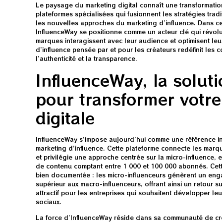
Le paysage du marketing digital connaît une transformati
plateformes spécialisées qui fusionnent les stratégies tra
les nouvelles approches du marketing d’influence. Dans ce
InfluenceWay se positionne comme un acteur clé qui révolu
marques interagissent avec leur audience et optimisent leur
d’influence pensée par et pour les créateurs redéfinit les 
l’authenticité et la transparence.
InfluenceWay, la solut
pour transformer votre
digitale
InfluenceWay s’impose aujourd’hui comme une référence 
marketing d’influence. Cette plateforme connecte les marq
et privilégie une approche centrée sur la micro-influence,
de contenu comptant entre 1 000 et 100 000 abonnés. Cette
bien documentée : les micro-influenceurs génèrent un enga
supérieur aux macro-influenceurs, offrant ainsi un retour s
attractif pour les entreprises qui souhaitent développer le
sociaux.
La force d’InfluenceWay réside dans sa communauté de cr