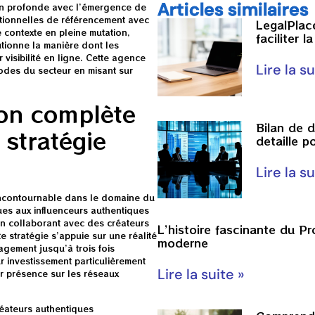
Articles similaires
on profonde avec l’émergence de
ditionnelles de référencement avec
LegalPlac
 contexte en pleine mutation,
faciliter 
tionne la manière dont les
 visibilité en ligne. Cette agence
Lire la su
codes du secteur en misant sur
ion complète
Bilan de d
 stratégie
detaille p
Lire la su
incontournable dans le domaine du
ues aux influenceurs authentiques
 en collaborant avec des créateurs
L’histoire fascinante du P
 stratégie s’appuie sur une réalité
moderne
gement jusqu’à trois fois
ur investissement particulièrement
Lire la suite »
ur présence sur les réseaux
éateurs authentiques