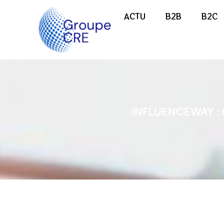
ACTU
B2B
B2C
INFLUENCEWAY :