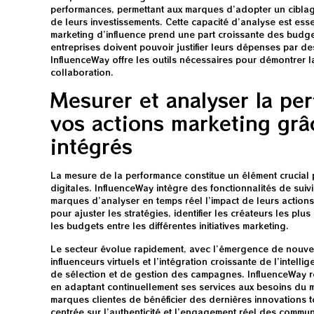
performances, permettant aux marques d’adopter un ciblage 
de leurs investissements. Cette capacité d’analyse est ess
marketing d’influence prend une part croissante des budg
entreprises doivent pouvoir justifier leurs dépenses par des
InfluenceWay offre les outils nécessaires pour démontrer 
collaboration.
Mesurer et analyser la pe
vos actions marketing grâ
intégrés
La mesure de la performance constitue un élément crucial p
digitales. InfluenceWay intègre des fonctionnalités de sui
marques d’analyser en temps réel l’impact de leurs action
pour ajuster les stratégies, identifier les créateurs les plu
les budgets entre les différentes initiatives marketing.
Le secteur évolue rapidement, avec l’émergence de nouv
influenceurs virtuels et l’intégration croissante de l’intelli
de sélection et de gestion des campagnes. InfluenceWay re
en adaptant continuellement ses services aux besoins du m
marques clientes de bénéficier des dernières innovations
centrée sur l’authenticité et l’engagement réel des commu