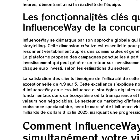
heures, démontrant ainsi la réactivité de l’équipe.
Les fonctionnalités clés q
InfluenceWay de la concu
InfluenceWay se démarque par son approche globale qui int
storytelling. Cette dimension créative est essentielle pour
résonnent véritablement auprès des communautés et génè
La plateforme propose des campagnes ponctuelles à parti
investissement qui peut générer un retour sur investissem
chaque euro investi, selon les estimations du secteur.
La satisfaction des clients témoigne de l’efficacité de cet
exceptionnelle de 4,9 sur 5. Cette excellence s’explique n
d’InfluenceWay en micro-influence et stratégies digitales a
fondamentaux dans un écosystème où la transparence et l
valeurs non négociables. Le secteur du marketing d’influe
croissance spectaculaire, avec le marché de l’influence virt
milliards de dollars d’ici fin 2025, marquant une progress
Comment InfluenceWay
simultanément votre vi