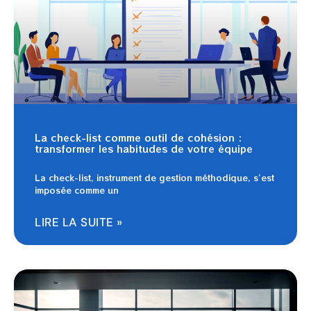
La check-list comme outil de cohésion :
transformer les habitudes de votre équipe
La check-list, instrument de gestion méthodique, s’est
imposée comme un
LIRE LA SUITE »